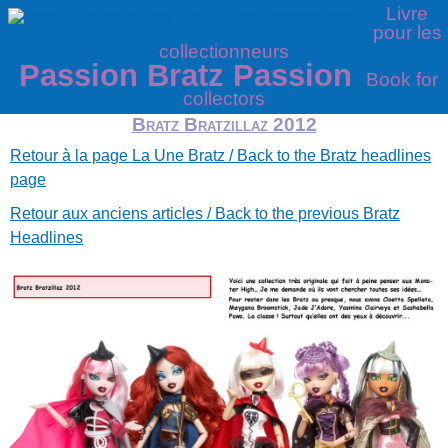
Livre
pour les
collectionneurs
Passion Bratz Passion
Book for
collectors
Bratz Bratzillaz 2012
Retour à la page La Une Bratz / Back to the Bratz headlines
page
Retour aux anciens articles / Back to the previous Bratz
Headlines