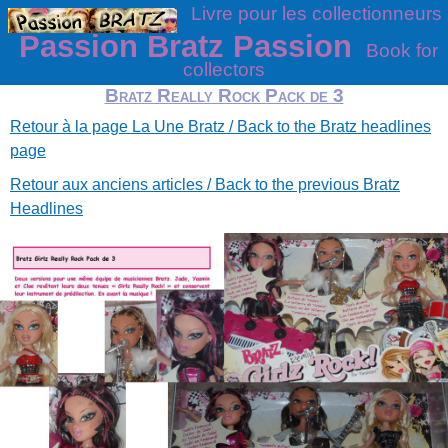
Livre pour les collectionneurs
Passion Bratz Passion
Book for
collectors
Bratz Really Rock Pack de 3
Retour à la page La Une Bratz / Back to the Bratz headlines
page
Retour aux anciens articles / Back to the previous Bratz
Headlines