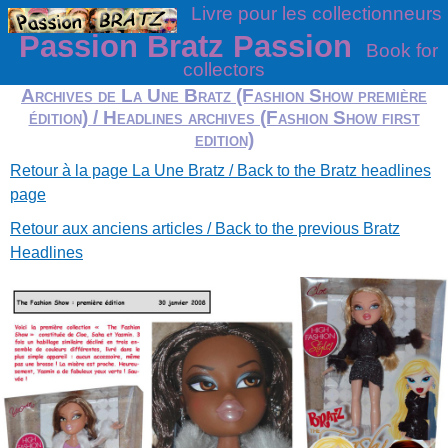
Livre pour les collectionneurs
Passion Bratz Passion
Book for
collectors
Archives de La Une Bratz (Fashion Show première
édition) / Headlines archives (Fashion Show first
edition)
Retour à la page La Une Bratz / Back to the Bratz headlines
page
Retour aux anciens articles / Back to the previous Bratz
Headlines