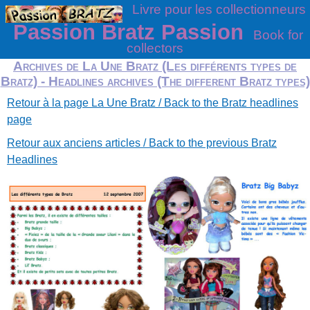
Livre pour les collectionneurs
Passion Bratz Passion
Book for
collectors
Archives de La Une Bratz (Les différents types de
Bratz) - Headlines archives (The different Bratz types)
Retour à la page La Une Bratz / Back to the Bratz headlines
page
Retour aux anciens articles / Back to the previous Bratz
Headlines