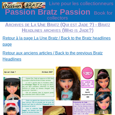
Livre pour les collectionneurs
Passion Bratz Passion
Book for
collectors
Archives de La Une Bratz (Qui est Jade ?) - Bratz
Headlines archives (Who is Jade?)
Retour à la page La Une Bratz / Back to the Bratz headlines
page
Retour aux anciens articles / Back to the previous Bratz
Headlines